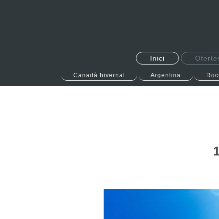
Inici
Oferte
Canadà hivernal
Argentina
Roc
1